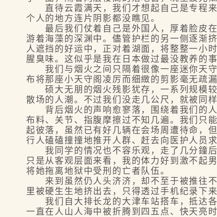
直待云霞满天，我们才想起自己是专程来看
个人的地方连片阴影都没瞧见。
最后我们仗着自己是外国人，厚着脸皮在一
游着海藻的深渊中。儘管护栏的另一侧逐渐
人遮挡的好运中，正对着湖面，将整整一小
腥臭味。这似乎是我在日本做过最没教养的
我们与烟火之间只隔着很像一座迷你天守阁
布将那座小天守阁凌厉而细緻的剪影毫无疏
硕大无朋的烟火残影犹存，一系列规模较小
散场的人潮。不过我们没走几公尺，就被同
背后烟火的声响愈寥落，围绕着我们的人群
布料、关节、指腹摩擦过不知几遍。我们只
起彼落，虽然已有好几辆在会场周遭待命，
行人磕磕撞撞地推开人群、赶去向医护人员
我同学的情况也不容乐观，走了几分鐘后，
只是从客观层面来看，我的体力好到激不起
将她拖离地狱中受刑的亡者队伍。
来到虽然仍人头济济，却不至于被推往不想
里被硬生生地挤出去，只得透过手机纪录下
我们自大排长龙的大津车站搭车，抵达各自
一直在人山人海中被折腾到四五点、快天亮