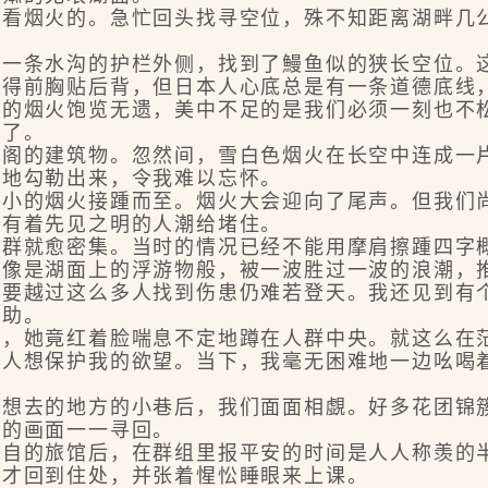
烟火的。急忙回头找寻空位，殊不知距离湖畔几公
条水沟的护栏外侧，找到了鰻鱼似的狭长空位。这
挤得前胸贴后背，但日本人心底总是有一条道德底线
时的烟火饱览无遗，美中不足的是我们必须一刻也不
事了。
的建筑物。忽然间，雪白色烟火在长空中连成一片
漏地勾勒出来，令我难以忘怀。
的烟火接踵而至。烟火大会迎向了尾声。但我们尚
样有着先见之明的人潮给堵住。
就愈密集。当时的情况已经不能用摩肩擦踵四字概
能像是湖面上的浮游物般，被一波胜过一波的浪潮，
但要越过这么多人找到伤患仍难若登天。我还见到有
求助。
她竟红着脸喘息不定地蹲在人群中央。就这么在茫
男人想保护我的欲望。当下，我毫无困难地一边吆喝
去的地方的小巷后，我们面面相覷。好多花团锦簇
来的画面一一寻回。
的旅馆后，在群组里报平安的时间是人人称羡的半
时才回到住处，并张着惺忪睡眼来上课。