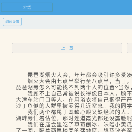
介绍
阅读设置
上一章
琵琶湖烟火大会，年年都会吸引许多爱凑热
烟火大会由七点半举行至八点半，当日，我
琵琶湖旁怎么可能找不到两个人的位置?当然
我顾不上自己常被说长得像日本人，顾不上
大津车站门口等人。在用浴衣将自己捆得严
沙丁鱼似的人群里被闷得几近窒息。我的同
我们两个都属于既缺心眼又缺经验的人。刚
湖畔旁忙着佔位。那时连道霞光都还没露脸
我们在庙会里吃了草莓刨冰、味噌小黄瓜、
了一圈，隔着两层楼高的落地窗，眺望波光