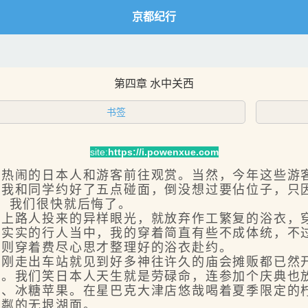
京都纪行
第四章 水中关西
书签
site:
https://i.powenxue.com
闹的日本人和游客前往观赏。当然，今年这些游客
和同学约好了五点碰面，倒没想过要佔位子，只因
，我们很快就后悔了。
路人投来的异样眼光，就放弃作工繁复的浴衣，穿
严实实的行人当中，我的穿着简直有些不成体统，不
学则穿着费尽心思才整理好的浴衣赴约。
走出车站就见到好多神往许久的庙会摊贩都已然开
呢。我们笑日本人天生就是劳碌命，连参加个庆典也
冰糖苹果。在星巴克大津店悠哉喝着夏季限定的柠
粼粼的无垠湖面。