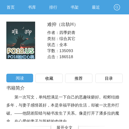
首页
书库
排行
书架
最近
难抑（出轨H）
作者：四季奶青
类别：综合其它
状态：全本
字数：135093
点击：
186518
阅读
收藏
推荐
目录
书籍简介
第一次写文，单纯想满足一下自己的恶趣味癖好。程邺结婚
多年，与妻子感情甚好，本是幸福平静的生活，却被一次意外打
破。——他阴差阳错与秘书发生了关系。像是打开了潘多拉的魔
盒，在心爱的妻子与新鲜的肉体中，..
展开全文