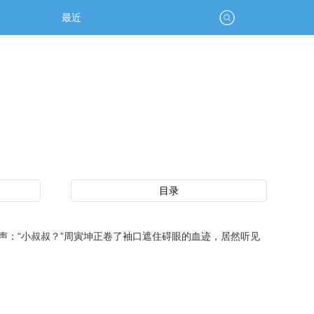
最近
目录
：“小叔叔？”周寅坤正卷了袖口遮住碍眼的血迹，居然听见