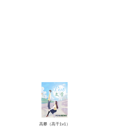
高攀（高干1v1）