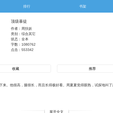
排行
书架
顶级暴徒
作者：周扶妖
类别：综合其它
状态：全本
字数：1080762
点击：
553342
收藏
推荐
来。他很高，腿很长，而且长得极好看。周夏夏觉得眼熟，试探地叫了声
展开全文