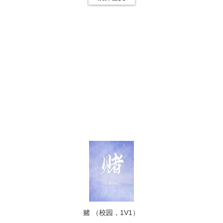
赌 （校园，1V1）