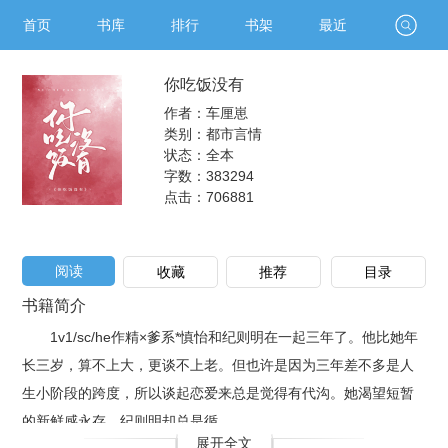
首页
书库
排行
书架
最近
你吃饭没有
作者：车厘崽
类别：都市言情
状态：全本
字数：383294
点击：
706881
阅读
收藏
推荐
目录
书籍简介
1v1/sc/he作精×爹系*慎怡和纪则明在一起三年了。他比她年
长三岁，算不上大，更谈不上老。但也许是因为三年差不多是人
生小阶段的跨度，所以谈起恋爱来总是觉得有代沟。她渴望短暂
的新鲜感永存，纪则明却总是循..
展开全文