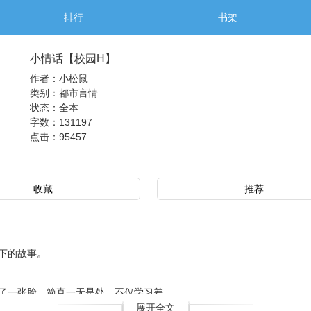
排行
书架
小情话【校园H】
作者：小松鼠
类别：都市言情
状态：全本
字数：131197
点击：
95457
收藏
推荐
下的故事。
一张脸，简直一无是处，不仅学习差..
展开全文